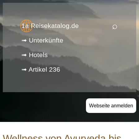
⌕
1a Reisekatalog.de
➟ Unterkünfte
➟ Hotels
➟ Artikel 236
Webseite anmelden
Wellness von Ayurveda bis