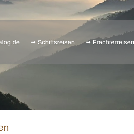
alog.de
➟ Schiffsreisen
➟ Frachterreise
en