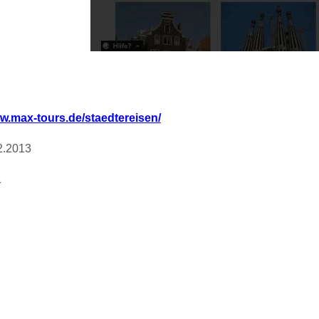
ww.max-tours.de/staedtereisen/
2.2013
1