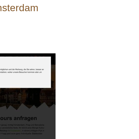
msterdam