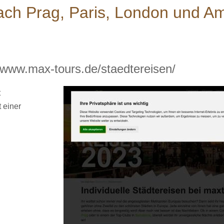
ach Prag, Paris, London und A
://www.max-tours.de/staedtereisen/
t
t einer