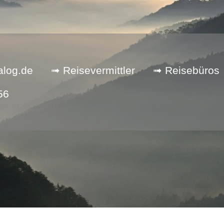
alog.de
➟ Reisevermittler
➟ Reisebüros
56